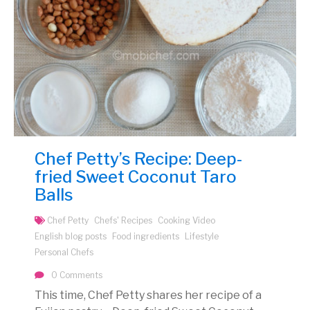
Chef Petty’s Recipe: Deep-
fried Sweet Coconut Taro
Balls
Chef Petty
Chefs' Recipes
Cooking Video
English blog posts
Food ingredients
Lifestyle
Personal Chefs
0 Comments
This time, Chef Petty shares her recipe of a