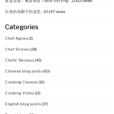
家宴花絮：餐桌佈置 Table Setting
- 21,613 views
白色的高帽子的迷思
- 20,147 views
Categories
Chef Agnes
(2)
Chef Stories
(28)
Chefs' Recipes
(45)
Chinese blog posts
(60)
Cooking Classes
(16)
Cooking Video
(12)
English blog posts
(37)