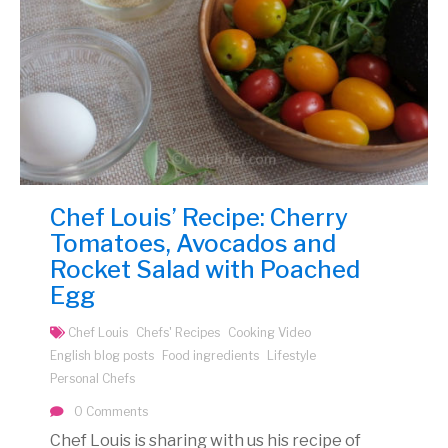
Chef Louis’ Recipe: Cherry
Tomatoes, Avocados and
Rocket Salad with Poached
Egg
Chef Louis
Chefs' Recipes
Cooking Video
English blog posts
Food ingredients
Lifestyle
Personal Chefs
0 Comments
Chef Louis is sharing with us his recipe of