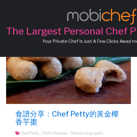
The Largest Personal Chef P
Your Private Chef Is Just A Few Clicks Away! 
食譜分享：Chef Petty的黃金椰
香芋棗
Chef Petty
Chefs' Recipes
Chinese blog posts