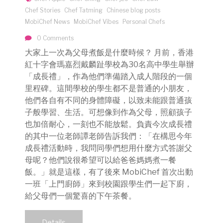
Chef Stories
Chef Tatming
Chinese blog posts
MobiChef News
MobiChef Vibes
Personal Chefs
0 Comments
大家上一次為父母煮飯是什麼時候？ 月前，香港
紅十字會瑪嘉烈戴麟趾學校為30名高中學生舉辦
「成長禮」，作為他們準備踏入成人階段的一個
里程碑。這間學校的學生都不是普通的小朋友，
他們各自有不同的身體障礙，以致未能跟普通孩
子般學習、生活。可想像到作為父母，照顧孩子
也加倍耐心，一刻也不能放鬆。負責今次成長禮
的其中一位老師譚老師告訴我們：「在構思今年
成長禮活動時，我問同學們想用什麼方式答謝父
母呢？他們說很希望可以給爸爸媽媽煮一餐
飯。」就是這樣，有了後來 MobiChef 首次出動
一班「上門廚師」來到校園跟學生們一起下廚，
給父母們一個驚喜的下午茶餐。
Details