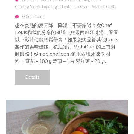
Cooking Video
Food ingredients
Lifestyle
Personal Chefs
0 Comments
想在炎熱的夏天降一降溫？不要錯過今次Chef
Louis和我們分享的食譜：鮮果西班牙凍湯，看看
以下影片便能輕鬆學會！如果您想品嘗其他Louis
製作的美味佳餚，歡迎預訂 MobiChef的上門廚
師服務！©mobichef.com 鮮果西班牙凍湯 材
料： 蕃茄 – 180 g 蒜頭 – 1 片 紫洋蔥 – 20 g ...
Details