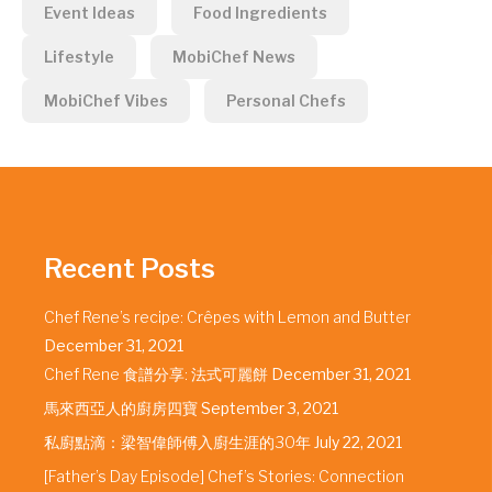
Event Ideas
Food Ingredients
Lifestyle
MobiChef News
MobiChef Vibes
Personal Chefs
Recent Posts
Chef Rene’s recipe: Crêpes with Lemon and Butter
December 31, 2021
Chef Rene 食譜分享: 法式可麗餅
December 31, 2021
馬來西亞人的廚房四寶
September 3, 2021
私廚點滴：梁智偉師傅入廚生涯的30年
July 22, 2021
[Father’s Day Episode] Chef’s Stories: Connection