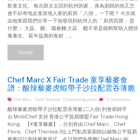
飲食文化。 每次跟太太回到杭州的家， 身為廚師的他又怎
會不好奇地走進當地人家的廚房「 八掛 」一下呢？ 今次就
由他來跟我們分享一下他發現到杭州人的「 廚房四寶 」是
什麼 ： 大蒜、 醋、 陽春麵 大蒜、 醋不單是能夠幫助人體排
毒養生、 延年益壽的食材， ...
Details
Chef Marc X Fair Trade 童享藜麥食
譜：酸辣藜麥虎蝦帶子沙拉配雲吞薄脆
Chef Marc
Chefs' Recipes
Chinese blog posts
0 Comments
酸辣藜麥虎蝦帶子沙拉配雲吞薄脆 (二人份) 到會廚師平
台 MobiChef 支持 香港公平貿易聯盟 Fair Trade Hong
Kong 【#童享藜麥】，分別有由 Chef Marc、Chef
Flora、Chef Theresa 3位上門私房菜廚師以秘魯公平貿易
藜麥設計美味藜麥菜式。今日我們先學整Chef Marc 的