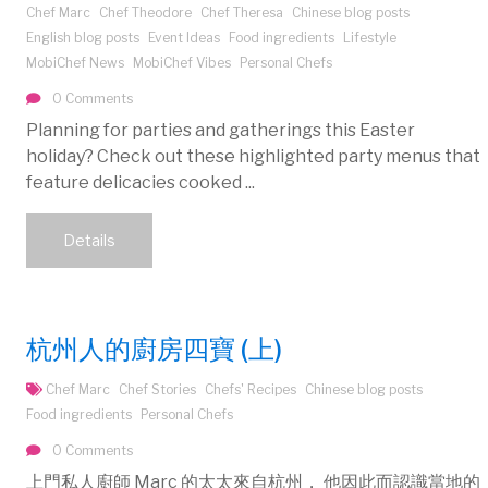
Chef Marc
Chef Theodore
Chef Theresa
Chinese blog posts
English blog posts
Event Ideas
Food ingredients
Lifestyle
MobiChef News
MobiChef Vibes
Personal Chefs
0 Comments
Planning for parties and gatherings this Easter
holiday? Check out these highlighted party menus that
feature delicacies cooked ...
Details
杭州人的廚房四寶 (上)
Chef Marc
Chef Stories
Chefs' Recipes
Chinese blog posts
Food ingredients
Personal Chefs
0 Comments
上門私人廚師 Marc 的太太來自杭州， 他因此而認識當地的