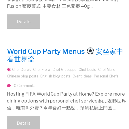
Fusion 藜麥菜式! 主要食材 三色藜麥 40g ...
Details
World Cup Party Menus
安坐家中
看世界盃
Chef Derek
Chef Flora
Chef Giuseppe
Chef Louis
Chef Marc
Chinese blog posts
English blog posts
Event Ideas
Personal Chefs
0 Comments
Hosting FIFA World Cup Party at Home? Explore more
dining options with personal chef service 約朋友睇世界
盃，唯有叫外賣 ? 今年食好一點點，預約私廚上門煮 ...
Details