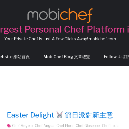
rgest Personal Chef Platform 
Your Private Chef Is Just A Few Clicks Away! mobichef.com
Website 網站首頁
MobiChef Blog 文章總覽
Follow Us
Easter Delight
節日派對新主意
Chef Angelo
Chef Angus
Chef Flora
Chef Giuseppe
Chef Louis