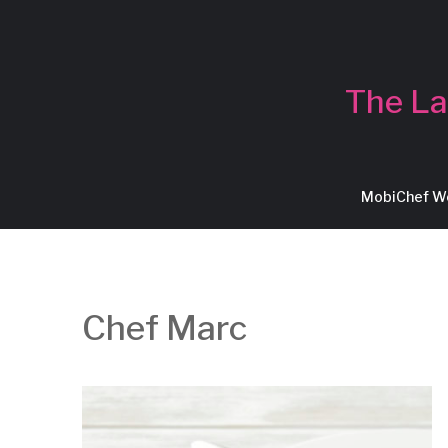
The La
MobiChef 
Chef Marc