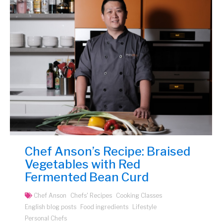
Chef Anson’s Recipe: Braised
Vegetables with Red
Fermented Bean Curd
Chef Anson
Chefs' Recipes
Cooking Classes
English blog posts
Food ingredients
Lifestyle
Personal Chefs