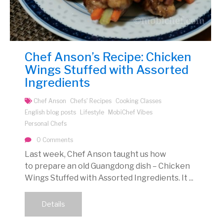
Chef Anson’s Recipe: Chicken
Wings Stuffed with Assorted
Ingredients
Chef Anson
Chefs' Recipes
Cooking Classes
English blog posts
Lifestyle
MobiChef Vibes
Personal Chefs
0 Comments
Last week, Chef Anson taught us how
to prepare an old Guangdong dish – Chicken
Wings Stuffed with Assorted Ingredients. It ...
Details