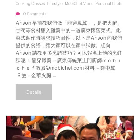
Cooking Classes
Lifestyle
MobiChef Vibes
Personal Chefs
0 Comments
Anson 早前教我們做「龍穿鳳翼」，是把火腿、
甘荀等食材釀入雞翼中的一道廣東懷舊菜式。此
菜式製作時講求技巧耐性，以下是Anson 向我們
提供的食譜，讓大家可以在家中試做。想向
Anson 請教更多烹調技巧﹖可以報名上他的烹飪
課呢！ 龍穿鳳翼 —廣東傳統菜上門廚師ｍｏｂｉ
ｃｈｅｆ教煮©mobichef.com 材料: – 雞中翼
8 隻 – 金華火腿 ...
Details