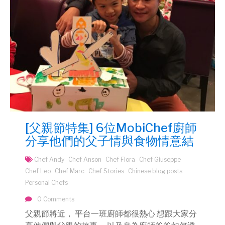
[父親節特集] 6位MobiChef廚師
分享他們的父子情與食物情意結
Chef Andy
Chef Anson
Chef Flora
Chef Giuseppe
Chef Leo
Chef Marc
Chef Stories
Chinese blog posts
Personal Chefs
0 Comments
父親節將近， 平台一班廚師都很熱心 想跟大家分