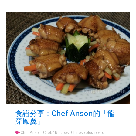
食譜分享：Chef Anson的「龍
穿鳳翼」
Chef Anson
Chefs' Recipes
Chinese blog posts