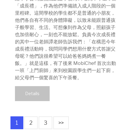
「成長禮」，作為他們準備踏入成人階段的一個
里程碑。這間學校的學生都不是普通的小朋友，
他們各自有不同的身體障礙，以致未能跟普通孩
子般學習、生活。可想像到作為父母，照顧孩子
也加倍耐心，一刻也不能放鬆。負責今次成長禮
的其中一位老師譚老師告訴我們：「在構思今年
成長禮活動時，我問同學們想用什麼方式答謝父
母呢？他們說很希望可以給爸爸媽媽煮一餐
飯。」就是這樣，有了後來 MobiChef 首次出動
一班「上門廚師」來到校園跟學生們一起下廚，
給父母們一個驚喜的下午茶餐。
Details
1
2
3
>>