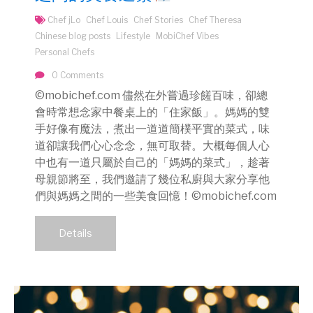
Chef jLo
Chef Louis
Chef Stories
Chef Theresa
Chinese blog posts
Lifestyle
MobiChef Vibes
Personal Chefs
0 Comments
©mobichef.com 儘然在外嘗過珍饈百味，卻總
會時常想念家中餐桌上的「住家飯」。媽媽的雙
手好像有魔法，煮出一道道簡樸平實的菜式，味
道卻讓我們心心念念，無可取替。大概每個人心
中也有一道只屬於自己的「媽媽的菜式」，趁著
母親節將至，我們邀請了幾位私廚與大家分享他
們與媽媽之間的一些美食回憶！©mobichef.com
Details