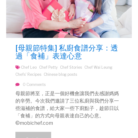
[母親節特集] 私廚食譜分享：透
過「食補」表達心意
Chef Leo
Chef Petty
Chef Stories
Chef Wai Leung
Chefs' Recipes
Chinese blog posts
0 Comments
母親節將至，正是一個好機會讓我們去感謝媽媽
的辛勞。今次我們邀請了三位私廚與我們分享一
些滋補的食譜，給大家一些下廚點子，趁節日以
「食補」的方式向母親表達自己的心意。
©mobichef.com