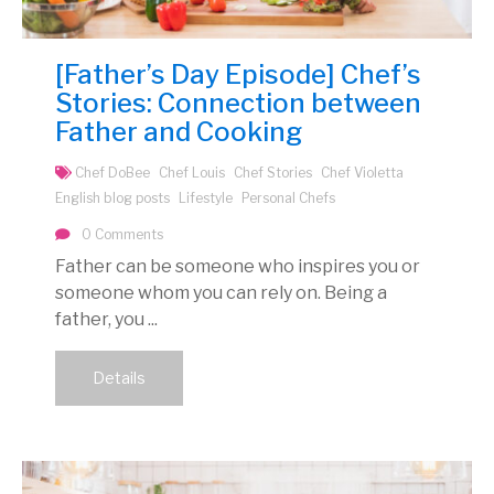
[Father’s Day Episode] Chef’s
Stories: Connection between
Father and Cooking
Chef DoBee
Chef Louis
Chef Stories
Chef Violetta
English blog posts
Lifestyle
Personal Chefs
0 Comments
Father can be someone who inspires you or
someone whom you can rely on. Being a
father, you ...
Details