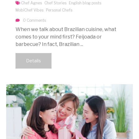
Chef Agnes
Chef Stories
English blog posts
MobiChef Vibes
Personal Chefs
0 Comments
When we talk about Brazilian cuisine, what
comes to your mind first? Feijoada or
barbecue? In fact, Brazilian ...
Details