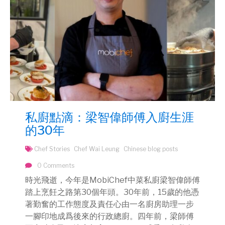
私廚點滴：梁智偉師傅入廚生涯
的30年
Chef Stories
Chef Wai Leung
Chinese blog posts
0 Comments
時光飛逝，今年是MobiChef中菜私廚梁智偉師傅
踏上烹飪之路第30個年頭。30年前，15歲的他憑
著勤奮的工作態度及責任心由一名廚房助理一步
一腳印地成爲後來的行政總廚。四年前，梁師傅