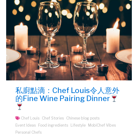
私廚點滴：Chef Louis令人意外
的Fine Wine Pairing Dinner
Chef Louis
Chef Stories
Chinese blog posts
Event Ideas
Food ingredients
Lifestyle
MobiChef Vibes
Personal Chefs