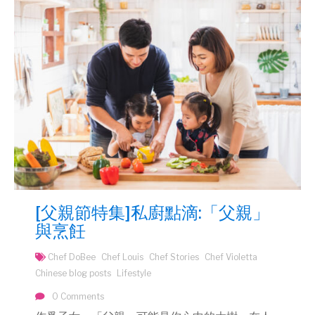
[父親節特集]私廚點滴:「父親」
與烹飪
Chef DoBee
Chef Louis
Chef Stories
Chef Violetta
Chinese blog posts
Lifestyle
0 Comments