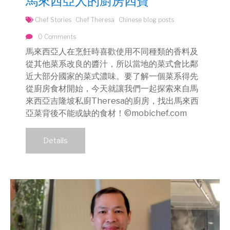
馬來西亞人的廚房四寶
Chef Stories
Chef Theresa
Chinese blog posts
0 Comments
馬來西亞人在烹飪時喜歡使用不同種類的香料及
從其他菜系改良的醬汁，所以當地的菜式會比鄰
近大部分國家的菜式濃味。要了解一個菜系得先
從廚房食材開始，今天就讓我們一起探索來自馬
來西亞吉隆坡私廚Theresa的廚房，找出馬來西
亞菜背後不能或缺的食材！©mobichef.com
Details