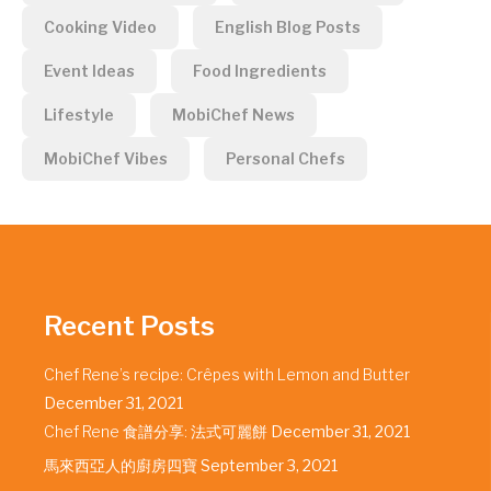
Cooking Video
English Blog Posts
Event Ideas
Food Ingredients
Lifestyle
MobiChef News
MobiChef Vibes
Personal Chefs
Recent Posts
Chef Rene’s recipe: Crêpes with Lemon and Butter
December 31, 2021
Chef Rene 食譜分享: 法式可麗餅
December 31, 2021
馬來西亞人的廚房四寶
September 3, 2021