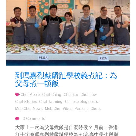
到瑪嘉烈戴麟趾學校義煮記：為
父母煮一頓飯
Chef Apple
Chef Ching
Chef jLo
Chef Law
Chef Stories
Chef Tatming
Chinese blog posts
MobiChef News
MobiChef Vibes
Personal Chefs
0 Comments
大家上一次為父母煮飯是什麼時候？ 月前，香港
紅十字會瑪嘉烈戴麟趾學校為30名高中學生舉辦