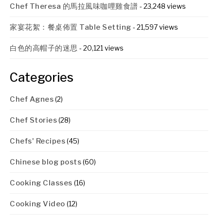
Chef Theresa 的馬拉風味咖哩雞食譜
- 23,248 views
家宴花絮：餐桌佈置 Table Setting
- 21,597 views
白色的高帽子的迷思
- 20,121 views
Categories
Chef Agnes
(2)
Chef Stories
(28)
Chefs' Recipes
(45)
Chinese blog posts
(60)
Cooking Classes
(16)
Cooking Video
(12)