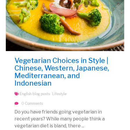
Vegetarian Choices in Style |
Chinese, Western, Japanese,
Mediterranean, and
Indonesian
English blog posts
Lifestyle
0 Comments
Do you have friends going vegetarian in
recent years? While many people think a
vegetarian diet is bland, there ...