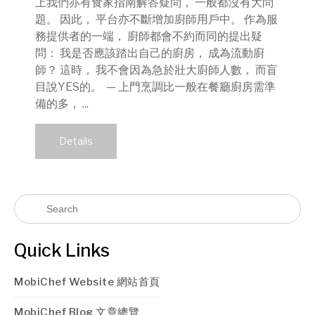
上我們亦有食家指南解答疑問， 一般都沒有大問
題。 因此， 平台亦不斷增加廚師用戶中。 作為服
務提供者的一端， 廚師都會不約而同的提出疑
問： 我是否應該踏出自己的廚房， 成為流動廚
師？ 這時， 我不會因為急於壯大廚師人數， 而盲
目說YES的。 — 上門烹調比一般在餐廳廚房需準
備的多， ...
Details
Quick Links
MobiChef Website 網站首頁
MobiChef Blog 文章總覽