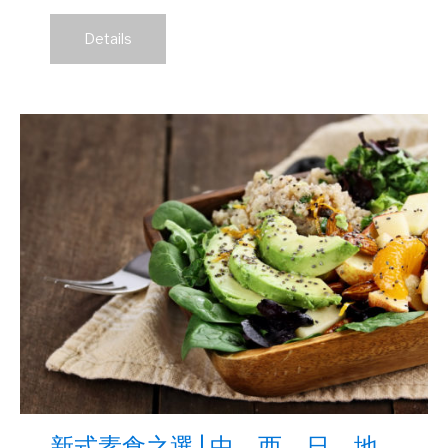
Details
新式素食之選 | 中﹑西﹑日﹑地