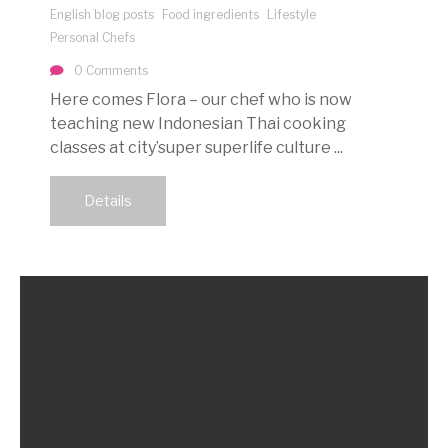
English blog posts
Food ingredients
Lifestyle
Personal Chefs
0 Comments
Here comes Flora – our chef who is now
teaching new Indonesian Thai cooking
classes at city’super superlife culture ...
Details