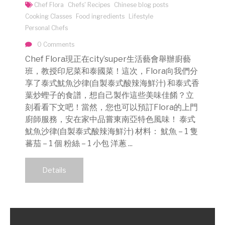
Chef Flora
Chefs' Recipes
Chinese blog posts
Cooking Classes
Food ingredients
Lifestyle
Personal Chefs
0 Comments
Chef Flora現正在city’super生活藝會舉辦廚藝
班，教授印尼菜和泰國菜！這次，Flora向我們分
享了泰式魷魚沙律(自製泰式酸辣海鮮汁) 和泰式香
葉炒蟶子的食譜，想自己製作這些美味佳餚？立
刻看看下文吧！當然，您也可以預訂Flora的上門
廚師服務，安在家中品嘗東南亞特色風味！ 泰式
魷魚沙律(自製泰式酸辣海鮮汁) 材料： 魷魚 – 1 隻
蕃茄 – 1 個 粉絲 – 1 小包 洋蔥 ...
Details