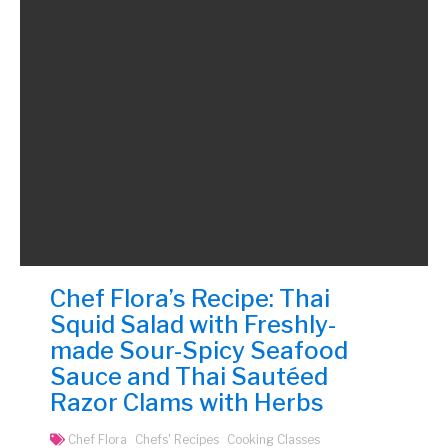
Chef Flora’s Recipe: Thai
Squid Salad with Freshly-
made Sour-Spicy Seafood
Sauce and Thai Sautéed
Razor Clams with Herbs
Chef Flora
Chefs' Recipes
Cooking Classes