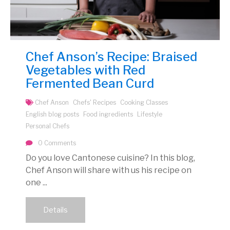
Chef Anson’s Recipe: Braised
Vegetables with Red
Fermented Bean Curd
Chef Anson
Chefs' Recipes
Cooking Classes
English blog posts
Food ingredients
Lifestyle
Personal Chefs
0 Comments
Do you love Cantonese cuisine? In this blog,
Chef Anson will share with us his recipe on
one ...
Details