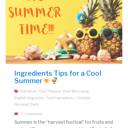
Ingredients Tips for a Cool
Summer
Chef Andy
Chef Theresa
Chef Wai Leung
English blog posts
Food ingredients
Lifestyle
Personal Chefs
0 Comments
Summer is the “harvest festival” for fruits and