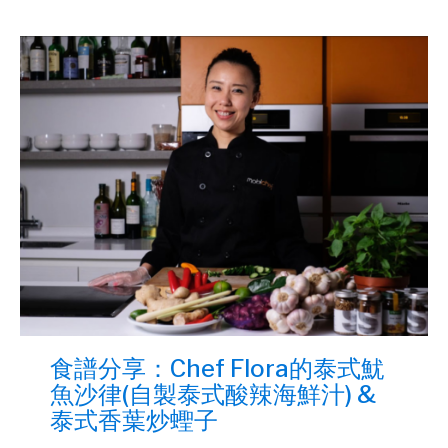
食譜分享：Chef Flora的泰式魷
魚沙律(自製泰式酸辣海鮮汁) &
泰式香葉炒蟶子