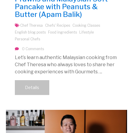
Pancake with Peanuts &
Butter (Apam Balik)
Chef Theresa
Chefs' Recipes
Cooking Classes
English blog posts
Food ingredients
Lifestyle
Personal Chefs
0 Comments
Let’s learn authentic Malaysian cooking from
Chef Theresa who always loves to share her
cooking experiences with Gourmets. ...
Details