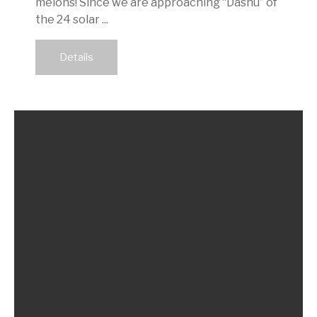
melons! Since we are approaching “Dashu” of
the 24 solar ...
Details