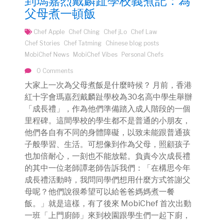
到瑪嘉烈戴麟趾學校義煮記：為
父母煮一頓飯
Chef Apple
Chef Ching
Chef jLo
Chef Law
Chef Stories
Chef Tatming
Chinese blog posts
MobiChef News
MobiChef Vibes
Personal Chefs
0 Comments
大家上一次為父母煮飯是什麼時候？ 月前，香港
紅十字會瑪嘉烈戴麟趾學校為30名高中學生舉辦
「成長禮」，作為他們準備踏入成人階段的一個
里程碑。這間學校的學生都不是普通的小朋友，
他們各自有不同的身體障礙，以致未能跟普通孩
子般學習、生活。可想像到作為父母，照顧孩子
也加倍耐心，一刻也不能放鬆。負責今次成長禮
的其中一位老師譚老師告訴我們：「在構思今年
成長禮活動時，我問同學們想用什麼方式答謝父
母呢？他們說很希望可以給爸爸媽媽煮一餐
飯。」就是這樣，有了後來 MobiChef 首次出動
一班「上門廚師」來到校園跟學生們一起下廚，