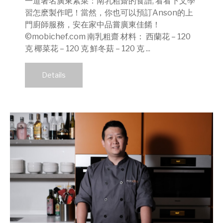
一道著名廣東素菜：南乳粗齋的食譜, 看看下文學
習怎麽製作吧！當然，你也可以預訂Anson的上
門廚師服務，安在家中品嘗廣東佳餚！
©mobichef.com 南乳粗齋 材料： 西蘭花 – 120
克 椰菜花 – 120 克 鮮冬菇 – 120 克 ...
Details