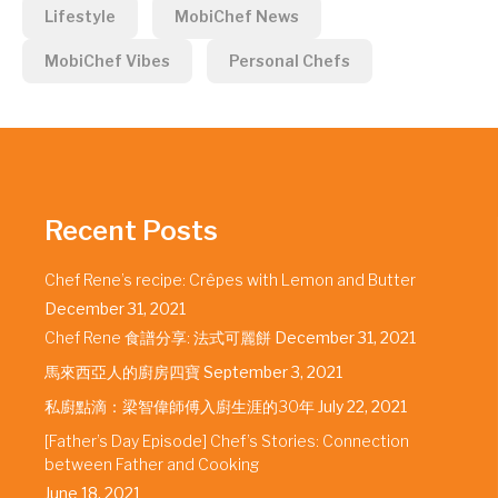
Lifestyle
MobiChef News
MobiChef Vibes
Personal Chefs
Recent Posts
Chef Rene’s recipe: Crêpes with Lemon and Butter
December 31, 2021
Chef Rene 食譜分享: 法式可麗餅
December 31, 2021
馬來西亞人的廚房四寶
September 3, 2021
私廚點滴：梁智偉師傅入廚生涯的30年
July 22, 2021
[Father’s Day Episode] Chef’s Stories: Connection
between Father and Cooking
June 18, 2021