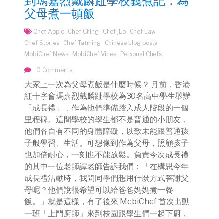
到瑪嘉烈戴麟趾學校義煮記：為
父母煮一頓飯
Chef Apple
Chef Ching
Chef jLo
Chef Law
Chef Stories
Chef Tatming
Chinese blog posts
MobiChef News
MobiChef Vibes
Personal Chefs
0 Comments
大家上一次為父母煮飯是什麼時候？ 月前，香港
紅十字會瑪嘉烈戴麟趾學校為30名高中學生舉辦
「成長禮」，作為他們準備踏入成人階段的一個
里程碑。這間學校的學生都不是普通的小朋友，
他們各自有不同的身體障礙，以致未能跟普通孩
子般學習、生活。可想像到作為父母，照顧孩子
也加倍耐心，一刻也不能放鬆。負責今次成長禮
的其中一位老師譚老師告訴我們：「在構思今年
成長禮活動時，我問同學們想用什麼方式答謝父
母呢？他們說很希望可以給爸爸媽媽煮一餐
飯。」就是這樣，有了後來 MobiChef 首次出動
一班「上門廚師」來到校園跟學生們一起下廚，