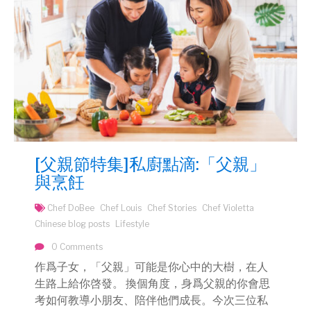
[父親節特集]私廚點滴:「父親」
與烹飪
Chef DoBee
Chef Louis
Chef Stories
Chef Violetta
Chinese blog posts
Lifestyle
0 Comments
作爲子女，「父親」可能是你心中的大樹，在人
生路上給你啓發。 換個角度，身爲父親的你會思
考如何教導小朋友、陪伴他們成長。今次三位私