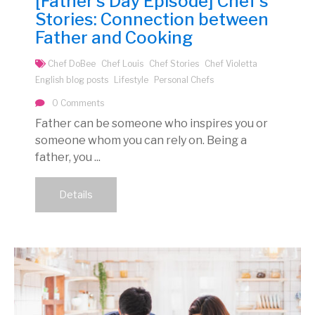
[Father’s Day Episode] Chef’s
Stories: Connection between
Father and Cooking
Chef DoBee
Chef Louis
Chef Stories
Chef Violetta
English blog posts
Lifestyle
Personal Chefs
0 Comments
Father can be someone who inspires you or
someone whom you can rely on. Being a
father, you ...
Details