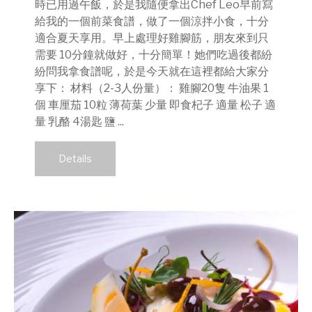
時已用過午飯，於是我隨便拿出Chef Leo早前寫
給我的一個前菜食譜，做了一個涼拌小食，十分
適合夏天享用。早上處理好雞腳筋，朋友來到只
需要 10分鐘就做好，十分簡單！她們吃過後都紛
紛問我拿食譜呢，於是今天就在這裡都給大家分
享下： 材料（2-3人份量）： 雞腳20隻 牛油果 1
個 車厘茄 10粒 薄荷葉 少量 即食杞子 適量 松子 適
量 乳酪 4湯匙 鹽 ...
Details