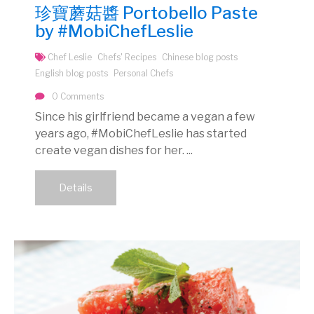
珍寶蘑菇醬 Portobello Paste
by #MobiChefLeslie
Chef Leslie
Chefs' Recipes
Chinese blog posts
English blog posts
Personal Chefs
0 Comments
Since his girlfriend became a vegan a few
years ago, #MobiChefLeslie has started
create vegan dishes for her. ...
Details