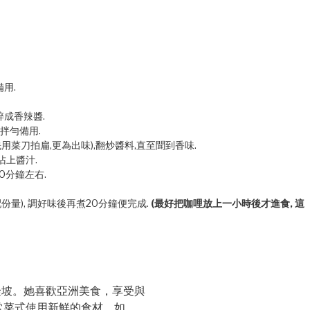
備用.
碎成香辣醬.
拌勻備用.
用菜刀拍扁,更為出味),翻炒醬料,直至聞到香味.
沾上醬汁.
0分鐘左右.
份量), 調好味後再煮20分鐘便完成.
(最好把咖哩放上一小時後才進食, 這
亞吉隆坡。她喜歡亞洲美食，享受與
常菜式使用新鮮的食材，如