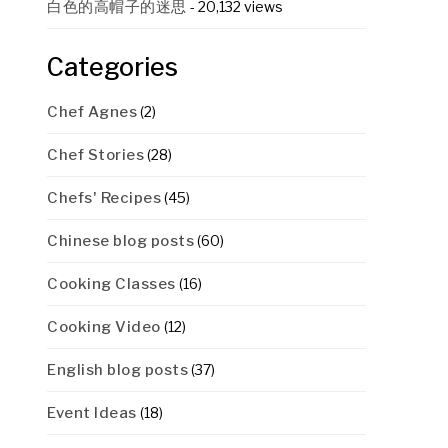
白色的高帽子的迷思
- 20,132 views
Categories
Chef Agnes
(2)
Chef Stories
(28)
Chefs' Recipes
(45)
Chinese blog posts
(60)
Cooking Classes
(16)
Cooking Video
(12)
English blog posts
(37)
Event Ideas
(18)