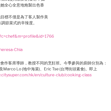
由她全心全意地炮製出色香
的她目標不僅是為了客人製作美
味調節菜式的辛辣度。
/?c=chef&m=profile&id=1766
per 生活藝會作客席導師，教授不同的烹飪班。今季參與的廚師分別為：
馬拉菜)及Marco Lo (地中海菜)、Eric Tse (台灣街頭素食)。即上
.citysuper.com.hk/en/culture-club/cooking-class