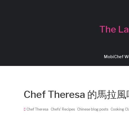
The La
MobiChef 
Chef Theresa 的馬
Chef Theresa
Chefs' Recipes
Chinese blog posts
Cooking Cl