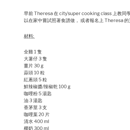
早前 Theresa 在 city’super cooking cl
以在家中嘗試照著食譜做， 或者報名上 Theresa 
材料:
全雞 1 隻
大薯仔 3 隻
薑片 30 g
蒜頭 10 粒
紅蔥頭 5 粒
鮮辣椒醬/辣椒乾 100 g
咖哩粉 5 湯匙
油 3 湯匙
香茅莖 3 支
咖哩葉 20 片
清水 400 ml
椰奶 300 ml