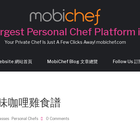
rgest Personal Chef Platform 
Your Private Chef Is Just A Few Clicks Away! mobichef.com
Website 網站首頁
MobiChef Blog 文章總覽
Follow Us
拉風味咖哩雞食譜
asses
Personal Chefs
0 Comments