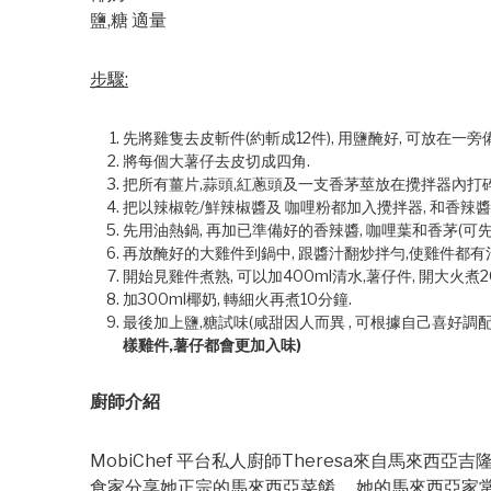
鹽,糖 適量
步驟:
先將雞隻去皮斬件(約斬成12件), 用鹽醃好, 可放在一旁
將每個大薯仔去皮切成四角.
把所有薑片,蒜頭,紅蔥頭及一支香茅莖放在攪拌器內打
把以辣椒乾/鮮辣椒醬及 咖哩粉都加入攪拌器, 和香辣醬
先用油熱鍋, 再加已準備好的香辣醬, 咖哩葉和香茅(可先
再放醃好的大雞件到鍋中, 跟醬汁翻炒拌勻,使雞件都有
開始見雞件煮熟, 可以加400ml清水,薯仔件, 開大火煮2
加300ml椰奶, 轉細火再煮10分鐘.
最後加上鹽,糖試味(咸甜因人而異 , 可根據自己喜好調配
樣雞件,薯仔都會更加入味)
廚師介紹
MobiChef 平台私人廚師Theresa來自馬來西
食家分享她正宗的馬來西亞菜餚。 她的馬來西亞家