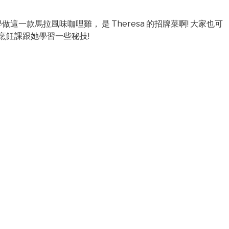
ass 上教同學做這一款馬拉風味咖哩雞， 是 Theresa 的招牌菜啊! 大家也可
的烹飪課跟她學習一些秘技!