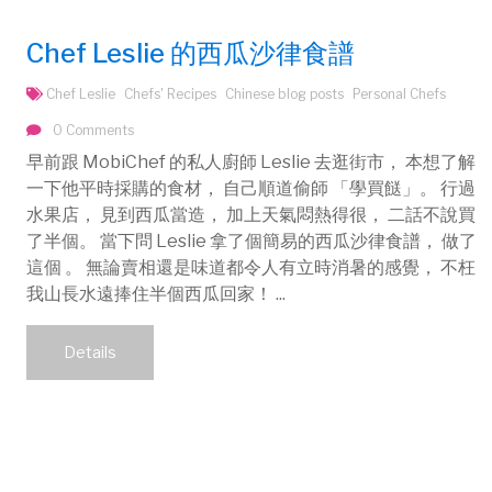
Chef Leslie 的西瓜沙律食譜
Chef Leslie
Chefs' Recipes
Chinese blog posts
Personal Chefs
0 Comments
早前跟 MobiChef 的私人廚師 Leslie 去逛街市， 本想了解
一下他平時採購的食材， 自己順道偷師 「學買餸」。 行過
水果店， 見到西瓜當造， 加上天氣悶熱得很， 二話不說買
了半個。 當下問 Leslie 拿了個簡易的西瓜沙律食譜， 做了
這個 。 無論賣相還是味道都令人有立時消暑的感覺， 不枉
我山長水遠捧住半個西瓜回家！ ...
Details