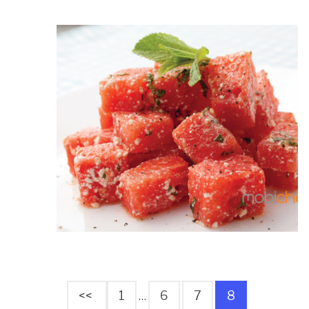
<<
1
6
7
8
…