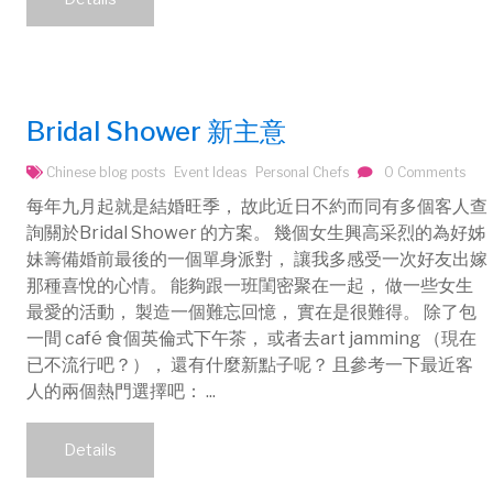
Bridal Shower 新主意
Chinese blog posts
Event Ideas
Personal Chefs
0 Comments
每年九月起就是結婚旺季， 故此近日不約而同有多個客人查
詢關於Bridal Shower 的方案。 幾個女生興高采烈的為好姊
妹籌備婚前最後的一個單身派對， 讓我多感受一次好友出嫁
那種喜悅的心情。 能夠跟一班閨密聚在一起， 做一些女生
最愛的活動， 製造一個難忘回憶， 實在是很難得。 除了包
一間 café 食個英倫式下午茶， 或者去art jamming （現在
已不流行吧？）， 還有什麼新點子呢？ 且參考一下最近客
人的兩個熱門選擇吧： ...
Details