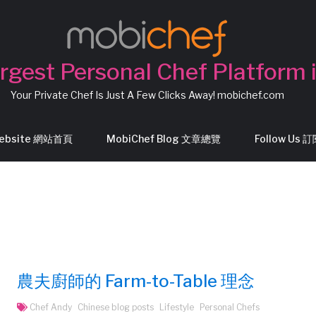
rgest Personal Chef Platform 
Your Private Chef Is Just A Few Clicks Away! mobichef.com
Website 網站首頁
MobiChef Blog 文章總覽
Follow Us
農夫廚師的 Farm-to-Table 理念
Chef Andy
Chinese blog posts
Lifestyle
Personal Chefs