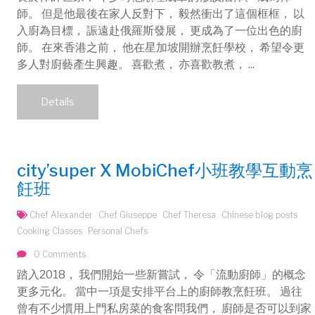
師。 但是他最後在家人反對下， 毅然衝出了這個框框， 以
入廚為目標， 誫遠赴俄羅斯發展， 更成為了一位出色的廚
師。 在來香港之前， 他在星加坡開辦烹飪學校， 希望令更
多人對廚藝產生興趣。 喜歡煮， 亦喜歡教煮， ...
Details
city’super X MobiChef小班教學互動烹
飪班
Chef Alexander
Chef Giuseppe
Chef Theresa
Chinese blog posts
Cooking Classes
Personal Chefs
0 Comments
踏入2018， 我們開始一些新嘗試， 令「流動廚師」的概念
更多元化。 當中一項是安排平台上的廚師教烹飪班。 過往
曾有不少慣用上門私房菜的食客問我們， 廚師是否可以到家