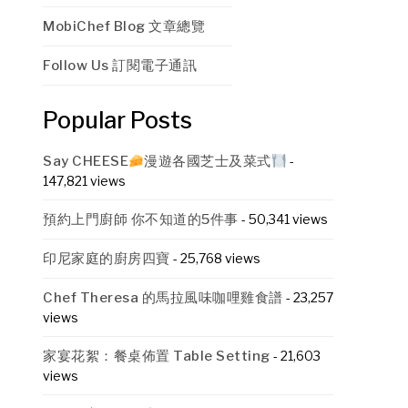
MobiChef Blog 文章總覽
Follow Us 訂閱電子通訊
Popular Posts
Say CHEESE
漫遊各國芝士及菜式
-
147,821 views
預約上門廚師 你不知道的5件事
- 50,341 views
印尼家庭的廚房四寶
- 25,768 views
Chef Theresa 的馬拉風味咖哩雞食譜
- 23,257
views
家宴花絮：餐桌佈置 Table Setting
- 21,603
views