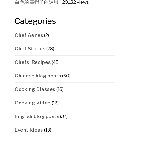
白色的高帽子的迷思
- 20,132 views
Categories
Chef Agnes
(2)
Chef Stories
(28)
Chefs' Recipes
(45)
Chinese blog posts
(60)
Cooking Classes
(16)
Cooking Video
(12)
English blog posts
(37)
Event Ideas
(18)