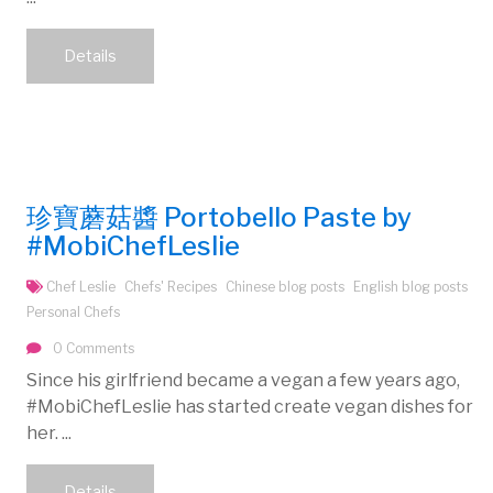
Details
珍寶蘑菇醬 Portobello Paste by
#MobiChefLeslie
Chef Leslie
Chefs' Recipes
Chinese blog posts
English blog posts
Personal Chefs
0 Comments
Since his girlfriend became a vegan a few years ago,
#MobiChefLeslie has started create vegan dishes for
her. ...
Details