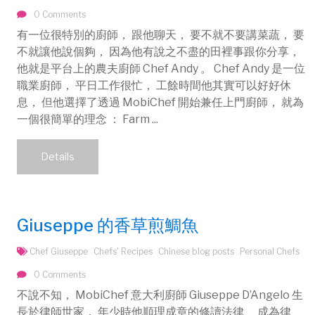
0 Comments
有一位很特別的廚師， 跟他聊天， 要不就不要講菜蔬， 要
不就讓他說個夠， 因為他有說之不盡的田裡事跟你分享，
他就是平台上的農夫廚師 Chef Andy 。 Chef Andy 是一位
職業廚師， 平日工作很忙， 工餘時間他其實可以好好休
息， 但他選擇了透過 MobiChef 開始兼任上門廚師， 就為
一個很簡單的理念 ： Farm ...
Details
Giuseppe 的香草煎鯛魚
Chef Giuseppe
Chefs' Recipes
Chinese blog posts
Personal Chefs
0 Comments
不說不知， MobiChef 意大利廚師 Giuseppe D’Angelo 生
長於律師世家， 年少時他順理成章的修讀法律、 成為律