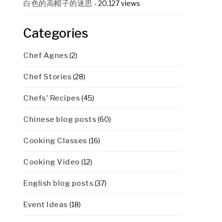
白色的高帽子的迷思
- 20,127 views
Categories
Chef Agnes
(2)
Chef Stories
(28)
Chefs' Recipes
(45)
Chinese blog posts
(60)
Cooking Classes
(16)
Cooking Video
(12)
English blog posts
(37)
Event Ideas
(18)