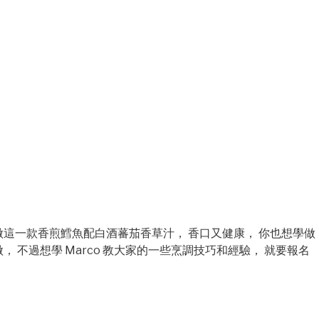
lass 上教同學做這一款香煎鱈魚配白酒蕃茄香草汁， 香口又健康， 你也想學做
做， 不過想學 Marco 教大家的一些烹調技巧和經驗， 就要報名