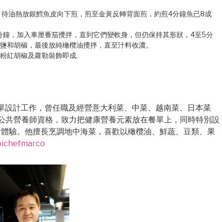
，待油熱放銀鱈魚皮向下煎，煎至金黃反轉背面煎，約煎4分鐘魚已8成
分鐘，加入車厘番茄攪拌，直到它們變軟身，但仍保持其形狀，4至5分
鹽和胡椒，最後放純橄欖油攪拌，直至汁料收濃。
粉紅胡椒及蘿勒裝飾即成.
及餐單設計工作，曾任職及經營意大利菜、中菜、越南菜、日本菜
中國公共營養師資格，致力把健康營養元素放在餐單上，同時特別設
食體驗。他擅長烹調地中海菜，喜歡以橄欖油、鮮蔬、豆類、果
obichefmarco