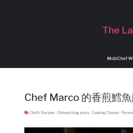
The La
MobiChef 
Chef Marco 的香
Chefs' Recipes
Chinese blog posts
Cooking Classes
Person