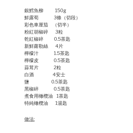
銀鱈魚柳 150g
鮮露荀 3條（切段）
彩色車厘茄 （切半）
粉紅胡椒碎 3粒
乾紅椒碎 0.5茶匙
新鮮蘿勒絲 4片
檸檬汁 1.5茶匙
檸檬皮 0.5茶匙
蒜茸片 2粒
白酒 4安士
鹽 0.5茶匙
黑椒碎 0.5茶匙
煮食用橄欖油 1茶匙
特純橄欖油 1湯匙
做法
: