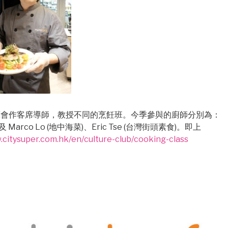
per 生活藝會作客席導師，教授不同的烹飪班。今季參與的廚師分別為：
馬拉菜)及 Marco Lo (地中海菜)、Eric Tse (台灣街頭素食)。即上
.citysuper.com.hk/en/culture-club/cooking-class