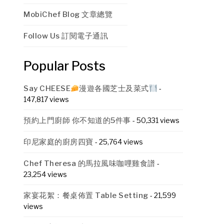
MobiChef Blog 文章總覽
Follow Us 訂閱電子通訊
Popular Posts
Say CHEESE
漫遊各國芝士及菜式
-
147,817 views
預約上門廚師 你不知道的5件事
- 50,331 views
印尼家庭的廚房四寶
- 25,764 views
Chef Theresa 的馬拉風味咖哩雞食譜
-
23,254 views
家宴花絮：餐桌佈置 Table Setting
- 21,599
views