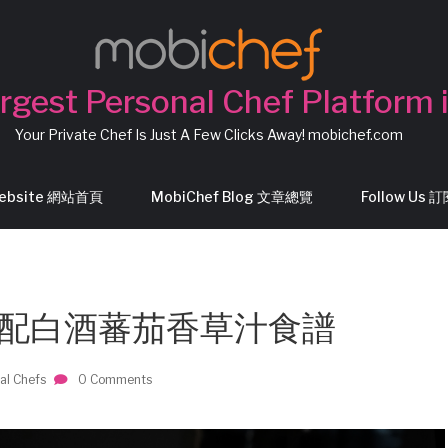
rgest Personal Chef Platform 
Your Private Chef Is Just A Few Clicks Away! mobichef.com
Website 網站首頁
MobiChef Blog 文章總覽
Follow Us
煎鱈魚配白酒蕃茄香草汁食譜
al Chefs
0 Comments