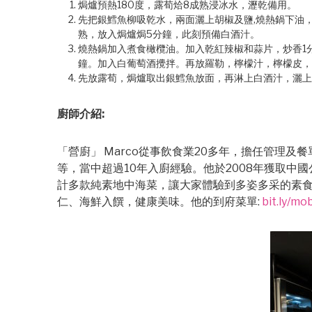
焗爐預熱180度，露荀烚8成熟浸冰水，瀝乾備用。
先把銀鱈魚柳吸乾水，兩面灑上胡椒及鹽,燒熱鍋下油
熟，放入焗爐焗5分鐘，此刻預備白酒汁。
燒熱鍋加入煮食橄欖油。加入乾紅辣椒和蒜片，炒香1
鐘。加入白葡萄酒攪拌。再放羅勒，檸檬汁，檸檬皮，
先放露荀，焗爐取出銀鱈魚放面，再淋上白酒汁，灑上
廚師介紹:
「營廚」 Marco從事飲食業20多年，擔任管理
等，當中超過10年入廚經驗。他於2008年獲取
計多款純素地中海菜，讓大家體驗到多姿多采的素
仁、海鮮入饌，健康美味。他的到府菜單:
bit.ly/m