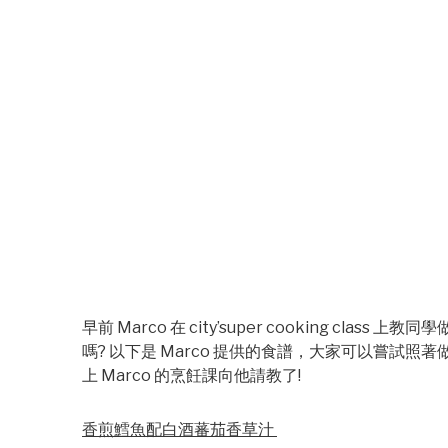
早前 Marco 在 city’super cooking c
嗎? 以下是 Marco 提供的食譜，大家可以嘗試照著
上 Marco 的烹飪課向他請教了!
香煎鱈魚配白酒蕃茄香草汁