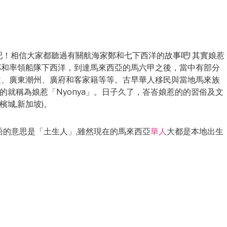
來吧！相信大家都聽過有關航海家鄭和七下西洋的故事吧! 其實娘惹
鄭和率領船隊下西洋，到達馬來西亞的馬六甲之後，當中有部分
建、廣東潮州、廣府和客家籍等等。古早華人移民與當地馬來族
女的就稱為娘惹「Nyonya」。日子久了，峇峇娘惹的的習俗及文
檳城,新加坡)。
來語的意思是「土生人」,雖然現在的馬來西亞
華人
大都是本地出生
。