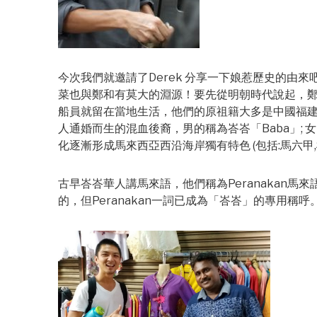
今次我們就邀請了Derek 分享一下娘惹歷史的由
菜也與鄭和有莫大的淵源！要先從明朝時代說起，
船員就留在當地生活，他們的原祖籍大多是中國福
人通婚而生的混血後裔，男的稱為峇峇「Baba」; 
化逐漸形成馬來西亞西沿海岸獨有特色 (包括:馬六甲,
古早峇峇華人講馬來語，他們稱為Peranakan馬
的，但Peranakan一詞已成為「峇峇」的專用稱呼