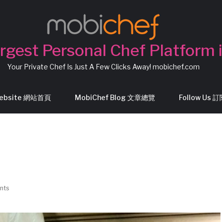
rgest Personal Chef Platform 
Your Private Chef Is Just A Few Clicks Away! mobichef.com
Website 網站首頁
MobiChef Blog 文章總覽
Follow Us
nts