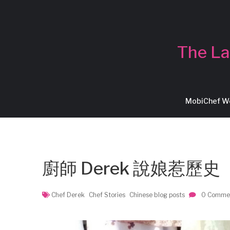
The La
MobiChef 
廚師 Derek 說娘惹歷史
Chef Derek
Chef Stories
Chinese blog posts
0 Comme