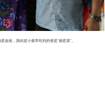
娘惹血統，因此從小最常吃到的便是“娘惹菜”。