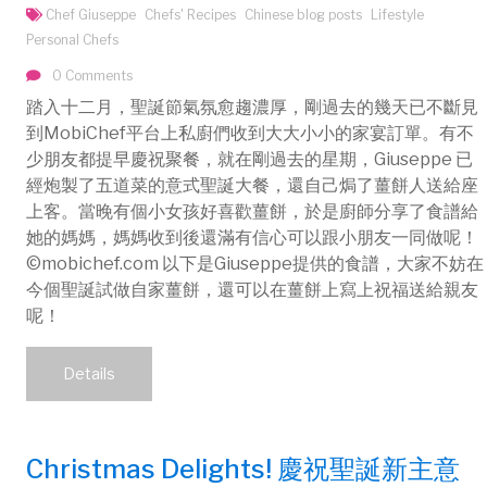
Chef Giuseppe
Chefs' Recipes
Chinese blog posts
Lifestyle
Personal Chefs
0 Comments
踏入十二月，聖誕節氣氛愈趨濃厚，剛過去的幾天已不斷見
到MobiChef平台上私廚們收到大大小小的家宴訂單。有不
少朋友都提早慶祝聚餐，就在剛過去的星期，Giuseppe 已
經炮製了五道菜的意式聖誕大餐，還自己焗了薑餅人送給座
上客。當晚有個小女孩好喜歡薑餅，於是廚師分享了食譜給
她的媽媽，媽媽收到後還滿有信心可以跟小朋友一同做呢！
©mobichef.com 以下是Giuseppe提供的食譜，大家不妨在
今個聖誕試做自家薑餅，還可以在薑餅上寫上祝福送給親友
呢！
Details
Christmas Delights! 慶祝聖誕新主意