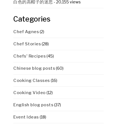
白色的高帽子的迷思
- 20,155 views
Categories
Chef Agnes
(2)
Chef Stories
(28)
Chefs' Recipes
(45)
Chinese blog posts
(60)
Cooking Classes
(16)
Cooking Video
(12)
English blog posts
(37)
Event Ideas
(18)