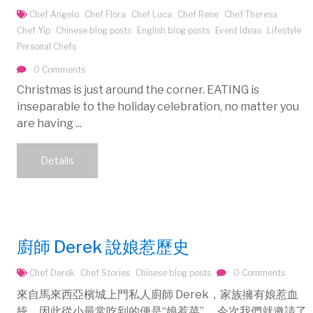
Chef Angelo
Chef Flora
Chef Luca
Chef Rene
Chef Theresa
Chef Yip
Chinese blog posts
English blog posts
Event Ideas
Lifestyle
Personal Chefs
0 Comments
Christmas is just around the corner. EATING is
inseparable to the holiday celebration, no matter you
are having ...
Details
廚師 Derek 說娘惹歷史
Chef Derek
Chef Stories
Chinese blog posts
0 Comments
來自馬來西亞檳城上門私人廚師 Derek，家族擁有娘惹血
統，因此從小最常吃到的便是“娘惹菜”。 今次我們就邀請了