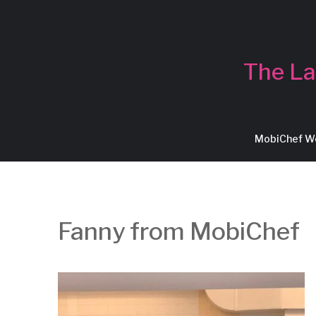
The La
MobiChef 
Fanny from MobiChef