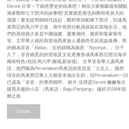
Derek 分享一下娘惹歷史的由來吧！相信大家都聽過有關航
海家鄭和七下西洋的故事吧! 其實娘惹菜也與鄭和有莫大的
淵源！要先從明朝時代說起，鄭和率領船隊下西洋，到達馬
來西亞的馬六甲之後，當中有部分船員就留在當地生活，他
們的原祖籍大多是中國福建、廣東潮州、廣府和客家籍等
等。古早華人移民與當地馬來族人通婚而生的混血後裔，男
的稱為峇峇「Baba」; 女的就稱為娘惹「Nyonya」。日子
久了，峇峇娘惹的的習俗及文化逐漸形成馬來西亞西沿海岸
獨有特色 (包括:馬六甲,檳城,新加坡)。 古早峇峇華人講馬來
語，他們稱為Peranakan馬來語的意思是「土生人」,雖然
現在的馬來西亞華人大都是本地出生的，但Peranakan一詞
已成為「峇峇」的專用稱呼。 相片: 這裡是Derek 嫲嫲每次
購買衣服的小店 （馬來語：Baju Panjang） 攝於2018年回
鄉之旅
Details