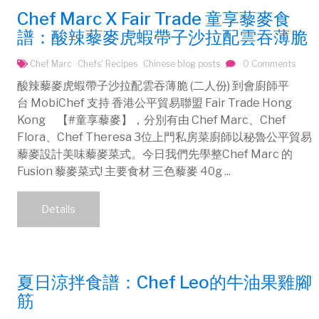
Chef Marc X Fair Trade 童享藜麥食
譜：酸辣藜麥虎蝦帶子沙拉配雲吞薄脆
Chef Marc
Chefs' Recipes
Chinese blog posts
0 Comments
酸辣藜麥虎蝦帶子沙拉配雲吞薄脆 (二人份) 到會廚師平
台 MobiChef 支持 香港公平貿易聯盟 Fair Trade Hong
Kong 【#童享藜麥】，分別有由 Chef Marc、Chef
Flora、Chef Theresa 3位上門私房菜廚師以秘魯公平貿易
藜麥設計美味藜麥菜式。今日我們先學整Chef Marc 的
Fusion 藜麥菜式! 主要食材 三色藜麥 40g ...
Details
夏日涼拌食譜：Chef Leo的牛油果雞腳
筋