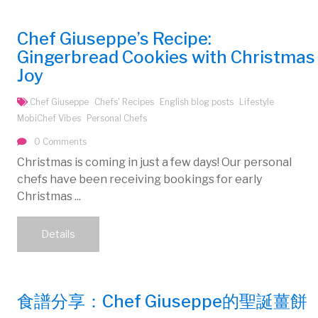
Chef Giuseppe’s Recipe:
Gingerbread Cookies with Christmas
Joy
Chef Giuseppe
Chefs' Recipes
English blog posts
Lifestyle
MobiChef Vibes
Personal Chefs
0 Comments
Christmas is coming in just a few days! Our personal
chefs have been receiving bookings for early
Christmas ...
Details
食譜分享：Chef Giuseppe的聖誕薑餅