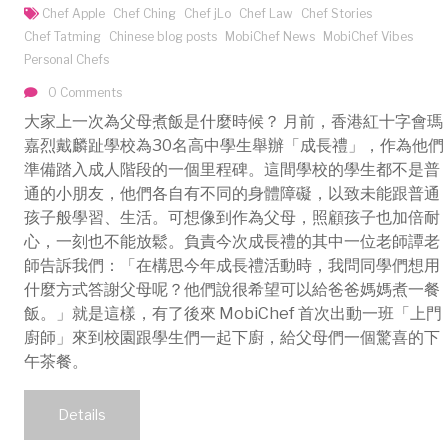
Chef Apple
Chef Ching
Chef jLo
Chef Law
Chef Stories
Chef Tatming
Chinese blog posts
MobiChef News
MobiChef Vibes
Personal Chefs
0 Comments
大家上一次為父母煮飯是什麼時候？ 月前，香港紅十字會瑪
嘉烈戴麟趾學校為30名高中學生舉辦「成長禮」，作為他們
準備踏入成人階段的一個里程碑。這間學校的學生都不是普
通的小朋友，他們各自有不同的身體障礙，以致未能跟普通
孩子般學習、生活。可想像到作為父母，照顧孩子也加倍耐
心，一刻也不能放鬆。負責今次成長禮的其中一位老師譚老
師告訴我們：「在構思今年成長禮活動時，我問同學們想用
什麼方式答謝父母呢？他們說很希望可以給爸爸媽媽煮一餐
飯。」就是這樣，有了後來 MobiChef 首次出動一班「上門
廚師」來到校園跟學生們一起下廚，給父母們一個驚喜的下
午茶餐。
Details