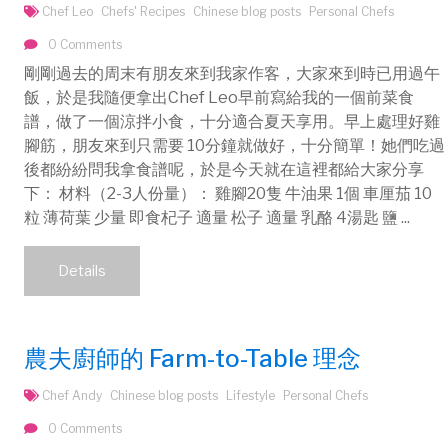
Chef Leo
Chefs' Recipes
Chinese blog posts
Personal Chefs
0 Comments
剛剛過去的周末有朋友來到我家作客，大家來到時已用過午
飯，於是我隨便拿出Chef Leo早前寫給我的一個前菜食
譜，做了一個涼拌小食，十分適合夏天享用。早上處理好雞
腳筋，朋友來到只需要 10分鐘就做好，十分簡單！她們吃過
後都紛紛問我拿食譜呢，於是今天就在這裡都給大家分享
下： 材料（2-3人份量）： 雞腳20隻 牛油果 1個 車厘茄 10
粒 薄荷葉 少量 即食杞子 適量 松子 適量 乳酪 4湯匙 鹽 ...
Details
農夫廚師的 Farm-to-Table 理念
Chef Andy
Chinese blog posts
Lifestyle
Personal Chefs
0 Comments