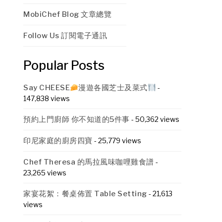
MobiChef Blog 文章總覽
Follow Us 訂閱電子通訊
Popular Posts
Say CHEESE
漫遊各國芝士及菜式
-
147,838 views
預約上門廚師 你不知道的5件事
- 50,362 views
印尼家庭的廚房四寶
- 25,779 views
Chef Theresa 的馬拉風味咖哩雞食譜
-
23,265 views
家宴花絮：餐桌佈置 Table Setting
- 21,613
views