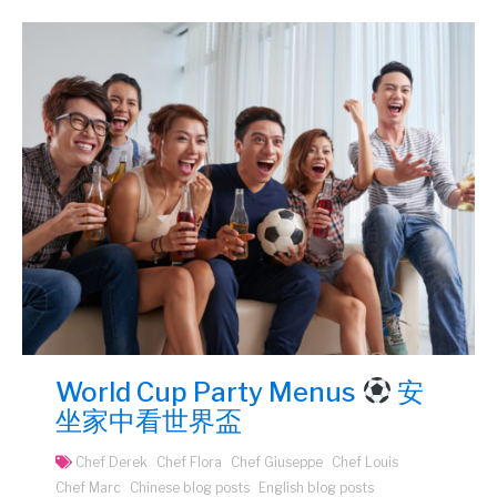
World Cup Party Menus
安
坐家中看世界盃
Chef Derek
Chef Flora
Chef Giuseppe
Chef Louis
Chef Marc
Chinese blog posts
English blog posts