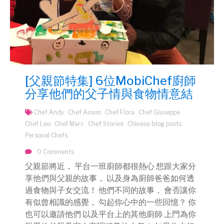
[父親節特集] 6位MobiChef廚師
分享他們的父子情與食物情意結
Chef Andy
Chef Anson
Chef Flora
Chef Giuseppe
Chef Leo
Chef Marc
Chef Stories
Chinese blog posts
Personal Chefs
0 Comments
父親節將近， 平台一班廚師都很熱心 想跟大家分
享他們與父親的故事， 以及身為廚師爸爸如何透
過食物與子女交流！ 他們不同的故事， 會否讓你
有似曾相識的感覺， 勾起你心中的一些回憶？ 你
也可以邀請他們 以及平台上的其他廚師 上門為你