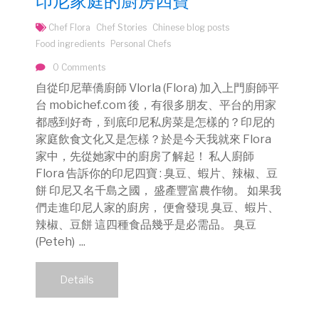
印尼家庭的廚房四寶
Chef Flora
Chef Stories
Chinese blog posts
Food ingredients
Personal Chefs
0 Comments
自從印尼華僑廚師 Vlorla (Flora) 加入上門廚師平
台 mobichef.com 後，有很多朋友、平台的用家
都感到好奇，到底印尼私房菜是怎樣的？印尼的
家庭飲食文化又是怎樣？於是今天我就來 Flora
家中，先從她家中的廚房了解起！ 私人廚師
Flora 告訴你的印尼四寶 : 臭豆、蝦片、辣椒、豆
餅 印尼又名千島之國， 盛產豐富農作物。 如果我
們走進印尼人家的廚房， 便會發現 臭豆、蝦片、
辣椒、豆餅 這四種食品幾乎是必需品。 臭豆
(Peteh) ...
Details