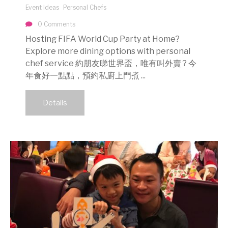
Event Ideas
Personal Chefs
0 Comments
Hosting FIFA World Cup Party at Home?
Explore more dining options with personal
chef service 約朋友睇世界盃，唯有叫外賣 ? 今
年食好一點點，預約私廚上門煮 ...
Details